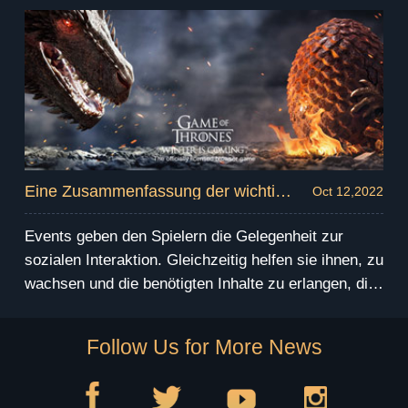
たる」の重要な要素ですが、一度に複数のイベント
が進行するので新しいプレイヤーは混乱してしまう
かもしれません。そのため、主なイベントについて
基本的な説明を行い、どうすればうまく進めること
ができ、報酬を最大限獲得できるかについて、理解
してもらいたいと思います。 このガイドでは、イ
ベントの種類を個人、同盟、クロスサーバーの3つ
に分けてご紹介します。 イベントカレンダー
Eine Zusammenfassung der wichtigsten Events innerhalb des Spiels
Oct 12,2022
Events geben den Spielern die Gelegenheit zur
sozialen Interaktion. Gleichzeitig helfen sie ihnen, zu
wachsen und die benötigten Inhalte zu erlangen, die
ihnen beim Fortschritt im Spiel helfen können. Sie
sind ein wesentlicher Teil von GoTWiC, und neue
Follow Us for More News
Spieler könnten bei so vielen gleichzeitig
ausgetragenen Events leicht den Überblick
verlieren. Deshalb werde ich hier versuchen, die