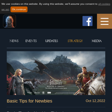
We use cookies on this website. By using this website, we’ll assume you consent to
all cookies
we set
.
Ok,continue
Home
NEWS
EVENTS
UPDATES
STRATEGY
MEDIA
Game Info
How to play
News
Support
Basic Tips for Newbies
Oct 12,2022