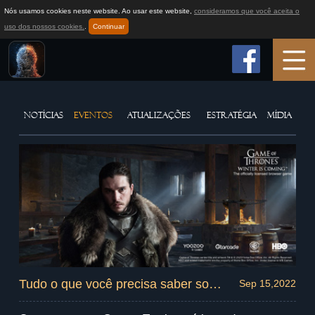
Nós usamos cookies neste website. Ao usar este website,
consideramos que você aceita o
uso dos nossos cookies.
.
Continuar
Início
NOTÍCIAS
EVENTOS
ATUALIZAÇÕES
ESTRATÉGIA
MÍDIA
Informações do Jogo
Como jogar
Notícias
Suporte
Tudo o que você precisa saber sobre a Guerra Total!
Sep 15,2022