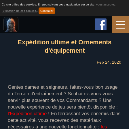
Ce site utilise des cookies. En poursuivant votre navigation sur ce site,
vous acceptez
l'utilisation de ces cookies.
.
Continuer
Accueil
Expédition ultime et Ornements
d'équipement
Infos sur le jeu
Feb 24, 2020
Comment jouer
Gentes dames et seigneurs, faites-vous bon usage
du Terrain d'entraînement ? Souhaitez-vous vous
Actualité
servir plus souvent de vos Commandants ? Une
nouvelle expérience de jeu sera bientôt disponible :
l'Expédition ultime
! En terrassant vos ennemis dans
Support
cette activité, vous recevrez des matériaux
nécessaires à une nouvelle fonctionnalité :
les