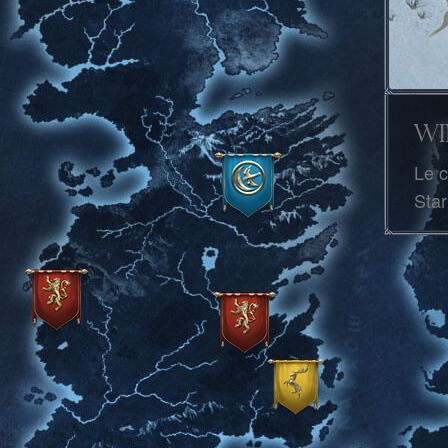
Wi
Le c
Star