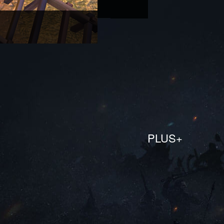
C
u
PLUS+