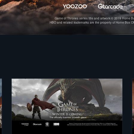
Game of Thrones series title and artwork © 2019 Home Box
HBO and related trademarks are the property of Home Box Of