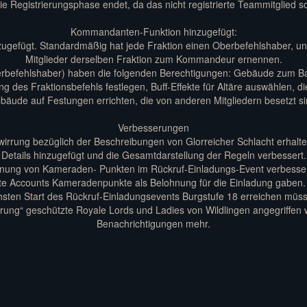
ie Registrierungsphase endet, da das nicht registrierte Teammitglied s
Kommandanten-Funktion hinzugefügt:
gefügt. Standardmäßig hat jede Fraktion einen Oberbefehlshaber, u
Mitglieder derselben Fraktion zum Kommandeur ernennen.
erbefehlshaber) haben die folgenden Berechtigungen: Gebäude zum Bau
des Fraktionsbefehls festlegen, Buff-Effekte für Altäre auswählen, di
bäude auf Festungen errichten, die von anderen Mitgliedern besetzt si
Verbesserungen
irrung bezüglich der Beschreibungen von Glorreicher Schlacht erhalt
Details hinzugefügt und die Gesamtdarstellung der Regeln verbessert.
hnung von Kameraden- Punkten im Rückruf-Einladungs-Event verbesser
zierte Accounts Kameradenpunkte als Belohnung für die Einladung gaben.
hsten Start des Rückruf-Einladungsevents Burgstufe 18 erreichen mü
rung“ geschützte Royale Lords und Ladies von Wildlingen angegriffen w
Benachrichtigungen mehr.