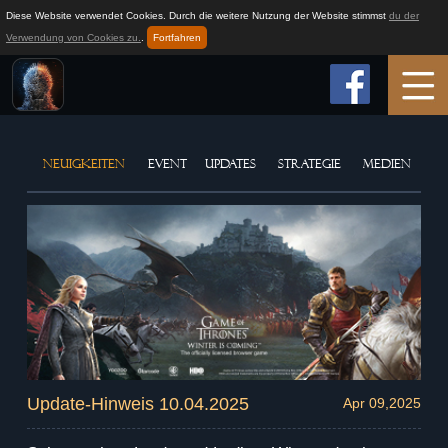
Diese Website verwendet Cookies. Durch die weitere Nutzung der Website stimmst
du der
Verwendung von Cookies zu.
.
Fortfahren
Startseite
NEUIGKEITEN
EVENT
UPDATES
STRATEGIE
MEDIEN
Spielinfo
Spielanleitung
Neuigkeiten
Support
Update-Hinweis 10.04.2025
Apr 09,2025