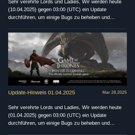
Sehr verehrte Lords und Ladies, Wir werden heute
(10.04.2025) gegen 03:00 (UTC) ein Update
durchführen, um einige Bugs zu beheben und
verschiedene Verbesserungen auf dem öffentlichen
Server vorzunehmen. Die Serverwartung wird um
die 4 Stunden andauern. Während dieser Wartung
werdet Ihr das Spiel nicht betreten können. Wir
entschuldigen uns für etwaige Unannehmlichkeiten,
die daruch entstehen können. Wir senden eine
Entschädigung via Mail nach der Wartung. Vielen
Dank für Euer Verständnis und Eure Unterstützung!
Update-Hinweis 01.04.2025
Mar 28,2025
Sehr verehrte Lords und Ladies, Wir werden heute
(01.04.2025) gegen 03:00 (UTC) ein Update
durchführen, um einige Bugs zu beheben und
verschiedene Verbesserungen auf dem öffentlichen