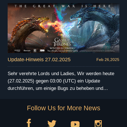
Server vorzunehmen. Die Serverwartung wird um
die 4 Stunden andauern. Während dieser Wartung
werdet Ihr das Spiel nicht betreten können. Wir
entschuldigen uns für etwaige Unannehmlichkeiten,
die daruch entstehen können. Wir senden eine
Entschädigung via Mail nach der Wartung. Vielen
Dank für Euer Verständnis und Eure Unterstützung!
Update-Hinweis 27.02.2025
Feb 26,2025
Sehr verehrte Lords und Ladies, Wir werden heute
(27.02.2025) gegen 03:00 (UTC) ein Update
durchführen, um einige Bugs zu beheben und
verschiedene Verbesserungen auf dem öffentlichen
Server vorzunehmen. Die Serverwartung wird um
Follow Us for More News
die 4 Stunden andauern. Während dieser Wartung
werdet Ihr das Spiel nicht betreten können. Wir
entschuldigen uns für etwaige Unannehmlichkeiten,