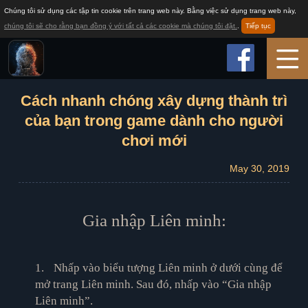
Chúng tôi sử dụng các tập tin cookie trên trang web này. Bằng việc sử dụng trang web này,
chúng tôi sẽ cho rằng bạn đồng ý với tất cả các cookie mà chúng tôi đặt.
.
Tiếp tục
Trang chủ
Cách nhanh chóng xây dựng thành trì
của bạn trong game dành cho người
chơi mới
Thông tin trò chơi
May 30, 2019
Cách chơi
Gia nhập Liên minh:
Tin tức
1.
Nhấp vào biểu tượng Liên minh ở dưới cùng để
Hỗ trợ
mở trang Liên minh. Sau đó, nhấp vào “Gia nhập
Liên minh”.