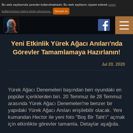
Bu web sayfasında çerezler kullanılmaktadır. Bu web sayfasını ziyaret ederek
çerez
kullanımımızı kabul etmiş olursunuz.
.
Devam et
Ana Sayfa
Yeni Etkinlik Yürek Ağacı Anıları'nda
Görevler Tamamlamaya Hazırlanın!
Oyun Bilgisi
Jul 20, 2020
Nasıl Oynanır
Yürek Ağacı Denemeleri başından beri oyundaki en
popüler içeriklerden biri. 20 Temmuz ile 28 Temmuz
Haberler
arasında Yürek Ağacı Denemeleri'ne benzer bir
yapıdaki Yürek Ağacı Anıları erişilebilir olacak. Yeni
kumandan Hector ile yeni foto "Boş Bir Taht'ı" açmak
Destek
için etkinlikte görevler tamamla. Detaylar aşağıda.