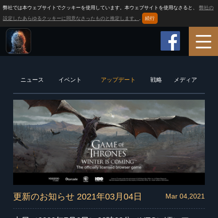
弊社では本ウェブサイトでクッキーを使用しています。本ウェブサイトを使用なさると、
弊社の
設定したあらゆるクッキーに同意なさったものと推定します。
.
続行
ホーム
ニュース
イベント
アップデート
戦略
メディア
ゲーム情報
プレイ方法
ニュース
サポート
更新のお知らせ 2021年03月04日
Mar 04,2021