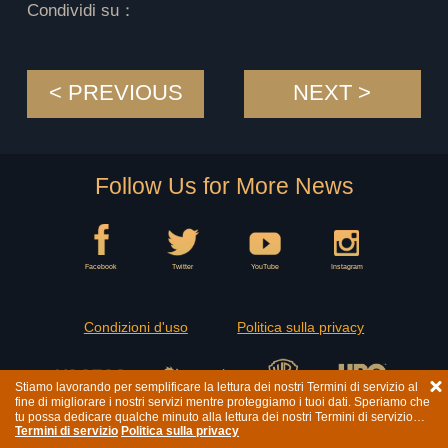
Condividi su：
< PREVIOUS
NEXT >
Follow Us for More News
Facebook
Twitter
YouTube
Instagram
Condizioni d'uso
Politica sulla privacy
Stiamo lavorando per semplificare la lettura dei nostri Termini di servizio al
fine di migliorare i nostri servizi mentre proteggiamo i tuoi dati. Speriamo che
Game of Thrones series title and artwork © 2019 Home Box Office, Inc.All Rights Reserved.
tu possa dedicare qualche minuto alla lettura dei nostri Termini di servizio
HBO and related trademarks are the property of Home Box Office, Inc.Under license to WB Games.
Termini di servizio
Politica sulla privacy
aggiornati.