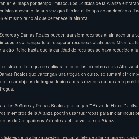
án en el mapa por tiempo limitado. Los Edificios de la Alianza entrará
nibles nuevamente una vez que finalice el tiempo de enfriamiento. Todo
n el mismo reino al que pertenece la alianza.
 Señores y Damas Reales pueden transferir recursos al almacén una v
 impuesto de transporte al recuperar recursos del almacén. Mientras t
 a otro Reino hasta que la cantidad de recursos se haya reducido a la
 construida, la tregua se aplicará a todos los miembros de la Alianza 
y Damas Reales que ya tengan una tregua en curso, se sumará el tiem
n usar objetos de tregua debido a otras razones (en un área prohibida
Tregua.
ra los Señores y Damas Reales que tengan ""Pieza de Honor"" activa,
os miembros de la Alianza podrán usar tus tropas para iniciar incurs
ntos de Compañeros Valientes y el nuevo Jefe de Alianza.
os oficiales de la alianza pueden invocar al jefe de alianza una vez cada