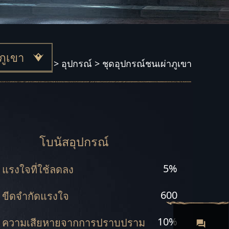
ภูเขา
หน้าแรก
>
อุปกรณ์
>
ชุดอุปกรณ์ชนเผ่าภูเขา
้ยน
บฏ
ญาณ
โบนัสอุปกรณ์
าน
5%
แรงใจที่ใช้ลดลง
ยร์
600
ขีดจำกัดแรงใจ
็ง
10%
ความเสียหายจากการปราบปราม